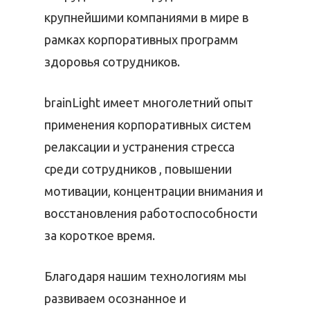
крупнейшими компаниями в мире в
рамках корпоративных программ
здоровья сотрудников.
brainLight имеет многолетний опыт
применения корпоративных систем
релаксации и устранения стресса
среди сотрудников , повышении
мотивации, концентрации внимания и
восстановления работоспособности
Главная
за короткое время.
О нас
Благодаря нашим технологиям мы
Для бизнеса
История компании
развиваем осознанное и